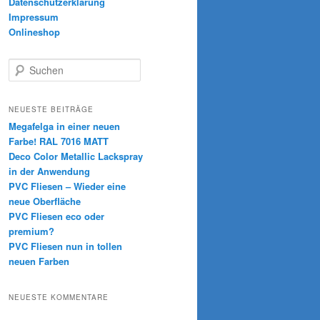
Datenschutzerklärung
Impressum
Onlineshop
S
u
c
h
NEUESTE BEITRÄGE
e
Megafelga in einer neuen
n
Farbe! RAL 7016 MATT
Deco Color Metallic Lackspray
in der Anwendung
PVC Fliesen – Wieder eine
neue Oberfläche
PVC Fliesen eco oder
premium?
PVC Fliesen nun in tollen
neuen Farben
NEUESTE KOMMENTARE