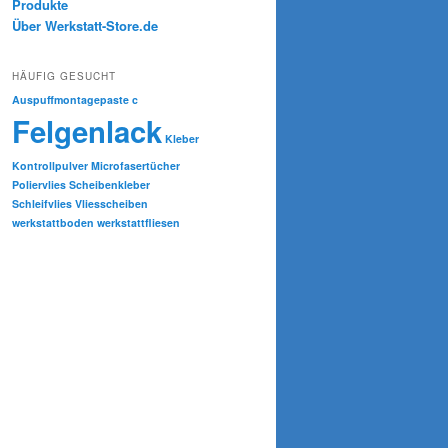
Produkte
Über Werkstatt-Store.de
HÄUFIG GESUCHT
Auspuffmontagepaste
c
Felgenlack
Kleber
Kontrollpulver
Microfasertücher
Poliervlies
Scheibenkleber
Schleifvlies
Vliesscheiben
werkstattboden
werkstattfliesen