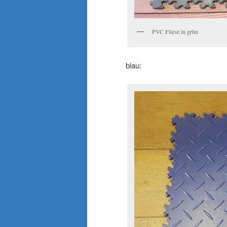
PVC Fliese in grün
blau: