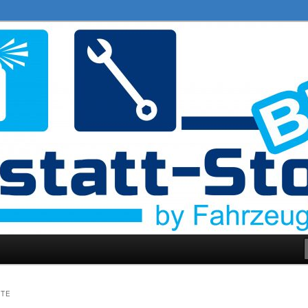
re
TE