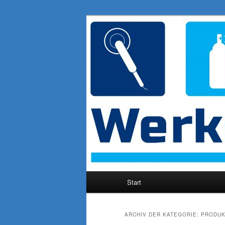
Blog
Werkstatt-Sto
Hauptmenü
Start
Zum
Zum
Inhalt
sekundären
ARCHIV DER KATEGORIE:
PRODUK