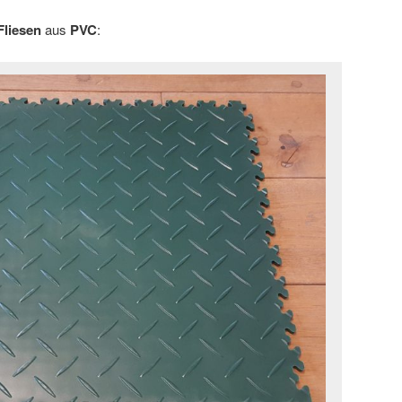
Fliesen
aus
PVC
: